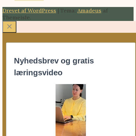
Drevet af WordPress
|
Tema:
Amadeus
af
Themeisle.
Nyhedsbrev og gratis
læringsvideo