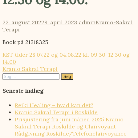
22. august 2022
8. april 2023
admin
Kranio-Sakral
Terapi
Book på 21218325
Indlægsnavigation
KST tider 28.07.22 og 04.08.22 kl. 09.30, 12.30 og
14.00
Kranio Sakral Terapi
Søg
efter:
Seneste indlæg
Reiki Healing – hvad kan det?
Kranio Sakral Terapi i Roskilde
Prisjustering fra juni måned 2025 Kranio
Sakral Terapi Roskilde og Clairvoyant
Rådgivning Roskilde/Telefonclairvoyance