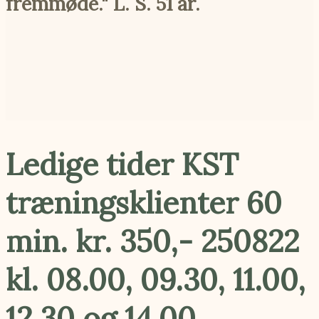
fremmøde." L. S. 51 år.
Ledige tider KST
træningsklienter 60
min. kr. 350,- 250822
kl. 08.00, 09.30, 11.00,
12.30 og 14.00.