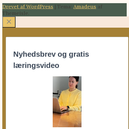
Drevet af WordPress
|
Tema:
Amadeus
af
Themeisle.
Nyhedsbrev og gratis
læringsvideo