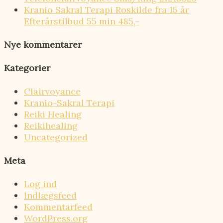
Kranio Sakral Terapi Roskilde fra 15 år
Efterårstilbud 55 min 485,-
Nye kommentarer
Kategorier
Clairvoyance
Kranio-Sakral Terapi
Reiki Healing
Reikihealing
Uncategorized
Meta
Log ind
Indlægsfeed
Kommentarfeed
WordPress.org