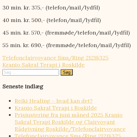
30 min. kr. 375,- (telefon/mail/lydfil)
40 min. kr. 500,- (telefon/mail/lydfil)
45 min. kr. 570,- (fremmøde/telefon/mail/lydfil)
55 min. kr. 690,- (fremmøde/telefon/mail/lydfil)
Indlægsnavigation
Telefonclairvoyance Sms/Ring 21218325
Kranio Sakral Terapi i Roskilde
Søg
efter:
Seneste indlæg
Reiki Healing – hvad kan det?
Kranio Sakral Terapi i Roskilde
Prisjustering fra juni måned 2025 Kranio
Sakral Terapi Roskilde og Clairvoyant
Rådgivning Roskilde/Telefonclairvoyance
Telefonclairvoyance Sms/Ring 21218325