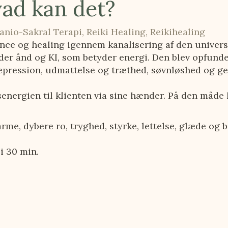
vad kan det?
anio-Sakral Terapi
,
Reiki Healing
,
Reikihealing
nce og healing igennem kanalisering af den univers
r ånd og KI, som betyder energi. Den blev opfundet i
 depression, udmattelse og træthed, søvnløshed og ge
senergien til klienten via sine hænder. På den måde 
me, dybere ro, tryghed, styrke, lettelse, glæde og 
i 30 min.