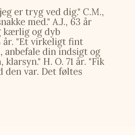
jeg er tryg ved dig." C.M.,
snakke med." A.J., 63 år
ig kærlig og dyb
år. "Et virkeligt fint
 anbefale din indsigt og
klarsyn." H. O. 71 år. "Fik
 den var. Det føltes