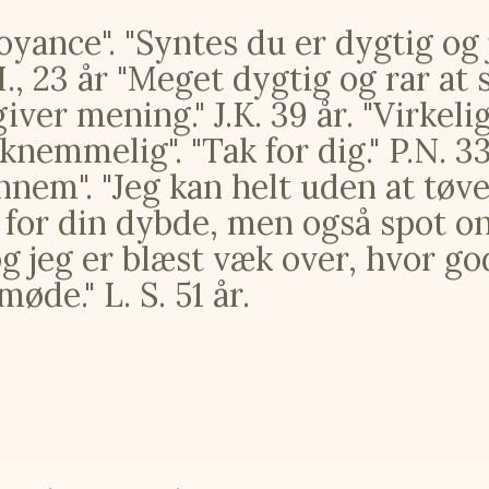
oyance". "Syntes du er dygtig og 
H., 23 år "Meget dygtig og rar at 
giver mening." J.K. 39 år. "Virkel
knemmelig". "Tak for dig." P.N. 33 
nem". "Jeg kan helt uden at tøve,
for din dybde, men også spot on, 
g jeg er blæst væk over, hvor god
de." L. S. 51 år.