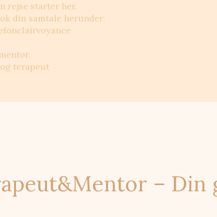
 rejse starter her.
Book din samtale herunder:
lefonclairvoyance
mentor.
 og terapeut
apeut&Mentor – Din gu