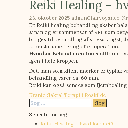
Reiki Healing – h
23. oktober 2025
admin
Clairvoyance
,
Kr
En Reiki healing behandling skaber bala
Japan og er sammensat af REI, som betyde
bruges til behandling af stress, angst,
kroniske smerter og efter operation.
Hvordan:
Behandleren transmitterer liv
igen i hele kroppen.
Det, man som klient mærker er typisk var
behandling varer ca. 60 min.
Reiki kan også sendes som fjernhealing 
Indlægsnavigation
Kranio Sakral Terapi i Roskilde
Søg
efter:
Seneste indlæg
Reiki Healing – hvad kan det?